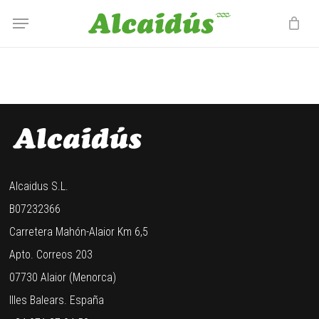
Skip
Menu
Menu
to
main
content
Alcaidus S.L.
B07232366
Carretera Mahón-Alaior Km 6,5
Apto. Correos 203
07730 Alaior (Menorca)
Illes Balears. España