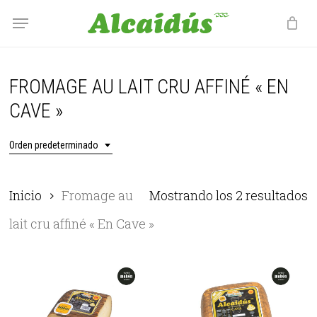
Skip
Menu
Menu
to
main
content
FROMAGE AU LAIT CRU AFFINÉ « EN
CAVE »
Orden predeterminado
Inicio
Fromage au
Mostrando los 2 resultados
lait cru affiné « En Cave »