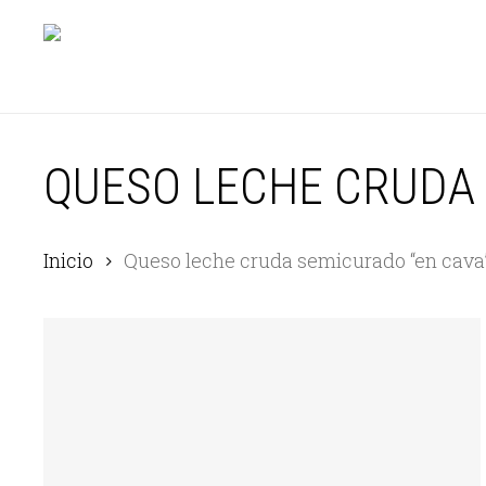
Skip
to
main
content
QUESO LECHE CRUDA 
Inicio
Queso leche cruda semicurado “en cava