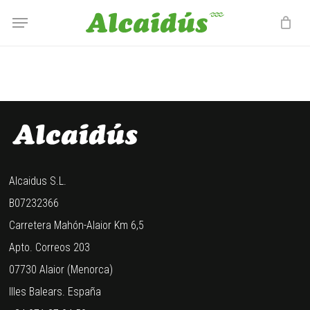
Skip
Menu
Menu
to
main
content
Alcaidus S.L.
B07232366
Carretera Mahón-Alaior Km 6,5
Apto. Correos 203
07730 Alaior (Menorca)
Illes Balears. España