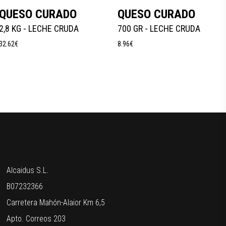
Añadir Al Carrito
Añadir Al Carrito
QUESO CURADO
QUESO CURADO
2,8 KG - LECHE CRUDA
700 GR - LECHE CRUDA
32.62
€
8.96
€
Alcaidus S.L.
B07232366
Carretera Mahón-Alaior Km 6,5
Apto. Correos 203