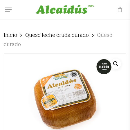
Skip
Menu
to
main
content
Inicio
Queso leche cruda curado
Queso
curado