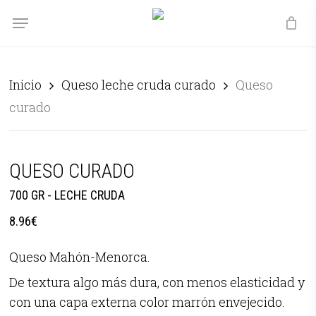
Skip
Menu
Menu
to
main
content
Inicio
Queso leche cruda curado
Queso
curado
QUESO CURADO
700 GR - LECHE CRUDA
8.96
€
Queso Mahón-Menorca.
De textura algo más dura, con menos elasticidad y
con una capa externa color marrón envejecido.