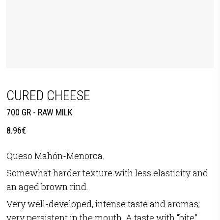
CURED CHEESE
700 GR - RAW MILK
8.96
€
Queso Mahón-Menorca.
Somewhat harder texture with less elasticity and
an aged brown rind.
Very well-developed, intense taste and aromas;
very persistent in the mouth. A taste with “bite”