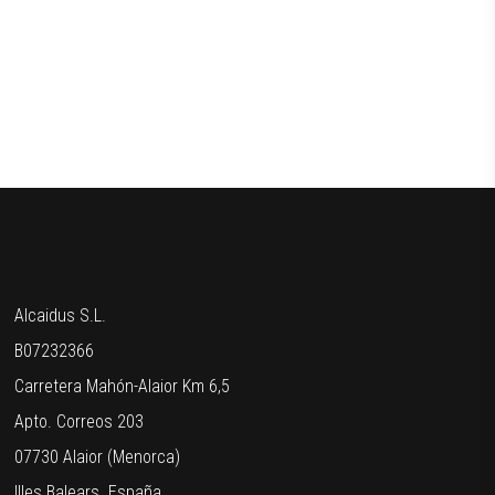
Alcaidus S.L.
B07232366
Carretera Mahón-Alaior Km 6,5
Apto. Correos 203
07730 Alaior (Menorca)
Illes Balears. España