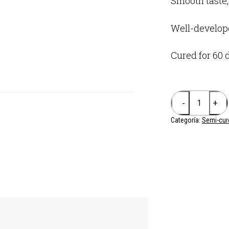
Smooth taste, 
Well-develope
Cured for 60 
Categoría:
Semi-cur