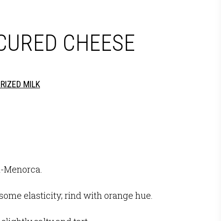
-CURED CHEESE
URIZED MILK
-Menorca.
some elasticity; rind with orange hue.