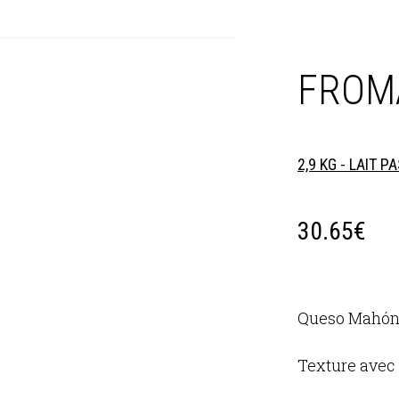
FROMA
2,9 KG - LAIT P
30.65
€
Queso Mahón
Texture avec 