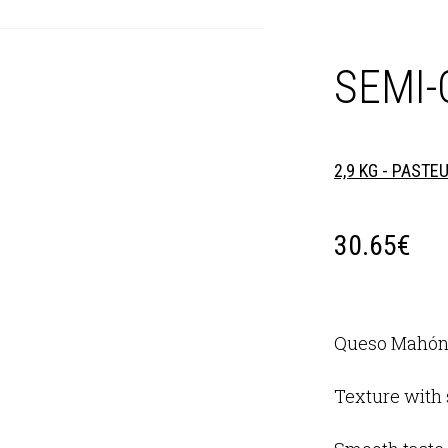
SEMI
2,9 KG - PASTE
30.65
€
Queso Mahón
Texture with 