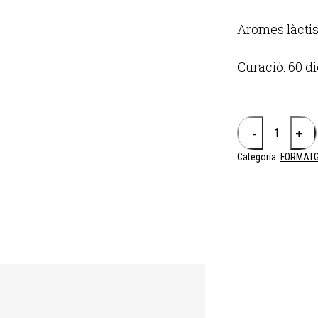
Aromes làctis
Curació: 60 d
Categoría:
FORMATG