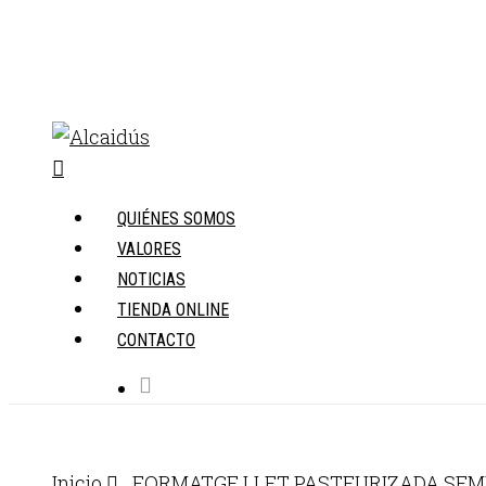
Skip
to
main
content
Menu
QUIÉNES SOMOS
VALORES
NOTICIAS
TIENDA ONLINE
CONTACTO
Inicio
FORMATGE LLET PASTEURIZADA SE