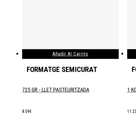
Añadir Al Carrito
FORMATGE SEMICURAT
F
725 GR - LLET PASTEURITZADA
1 K
8.09
€
11.2