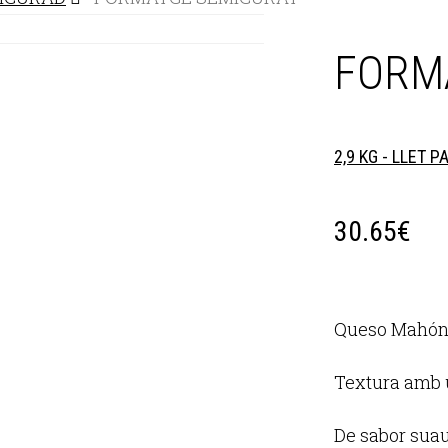
FORM
2,9 KG - LLET 
30.65
€
Queso Mahón
Textura amb u
De sabor suau