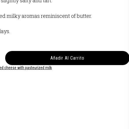
slightly salty and tart.
d milky aromas reminiscent of butter.
days.
Añadir Al Carrito
ed cheese with pasteurized milk