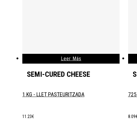
Leer Más
SEMI-CURED CHEESE
S
1 KG - LLET PASTEURITZADA
725
11.23
€
8.09